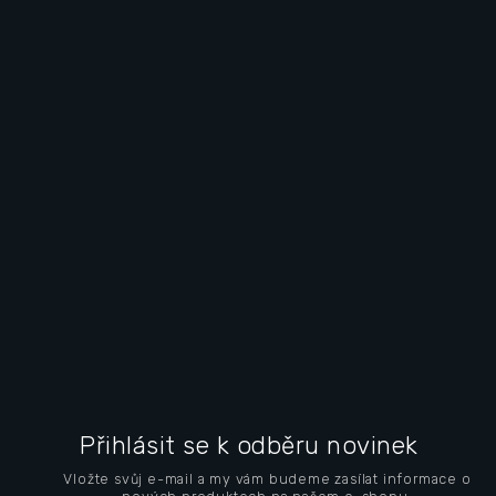
L
á
Přihlásit se k odběru novinek
b
Vložte svůj e-mail a my vám budeme zasílat informace o
l