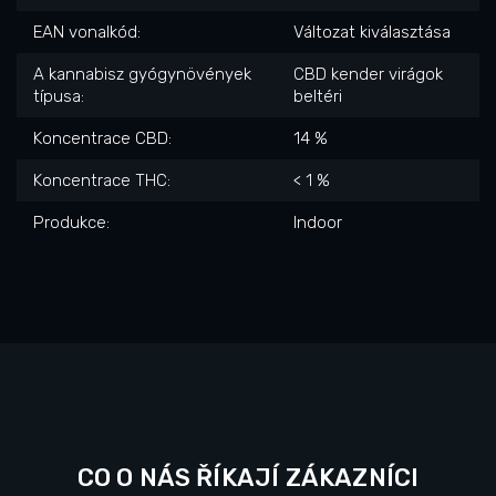
EAN vonalkód
:
Változat kiválasztása
A kannabisz gyógynövények
CBD kender virágok
típusa
:
beltéri
Koncentrace CBD
:
14 %
Koncentrace THC
:
< 1 %
Produkce
:
Indoor
CO O NÁS ŘÍKAJÍ ZÁKAZNÍCI