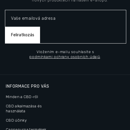
nových produktech na našem e-shopu.
é
c
Feliratkozás
Vložením e-mailu souhlasíte s
podmínkami ochrany osobních údajů
.
INFORMACE PRO VÁS
Minden a CBD-ről
CBD alkalmazása és
használata
CBD účinky
Cannapurna termékek