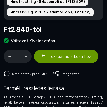
Hmotnost: 5 g - Skladem >5 db (Ft13 509)
Množství: 5g-2+1 - Skladem >5 db (Ft27 032)
Ft2 840
-tól
Változat Kiválasztása
Hozzáadás a kosárhoz
Máte dotaz k produktu?
Megosztás
Termék részletes leírása
Az Amnesia CBD virágok 100%-ban természetesek. Ez egy
kiváló beltéri minőség, csodálatos illattal és megjelenéssel. A