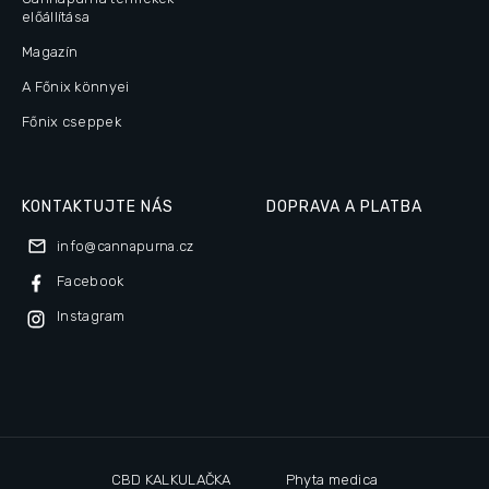
előállítása
Magazín
A Főnix könnyei
Főnix cseppek
KONTAKTUJTE NÁS
DOPRAVA A PLATBA
info
@
cannapurna.cz
Facebook
Instagram
CBD KALKULAČKA
Phyta medica