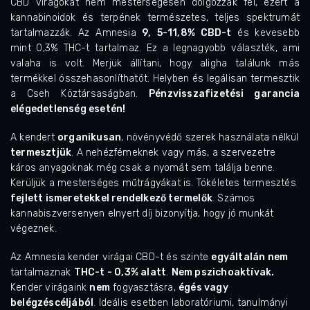
CBD virágokat nem mesterségesen dolgozzák fel, ezért a
kannabinoidok és terpének természetes, teljes spektrumát
tartalmazzák. Az Amnesia
9,
5-11,8% CBD-t
és kevesebb
mint 0,3% THC-t tartalmaz. Ez a legnagyobb választék, ami
valaha is volt. Merjük állítani, hogy aligha találunk más
termékkel összehasonlíthatót. Helyben és legálisan termesztik
a Cseh Köztársaságban.
Pénzvisszafizetési garancia
elégedetlenség esetén!
A kendert
organikusan
, növényvédő szerek használata nélkül
termesztjük
. A nehézfémeknek vagy más, a szervezetre
káros anyagoknak még csak a nyomát sem találja benne.
Kerüljük a mesterséges műtrágyákat is. Tökéletes termesztés
fejlett ismeretekkel rendelkező termelők
. Számos
kannabiszversenyen elnyert díj bizonyítja, hogy jó munkát
végeznek.
Az Amnesia kender virágai CBD-t és szinte
egyáltalán nem
tartalmaznak
THC-t - 0,3% alatt
.
Nem pszichoaktívak.
Kender virágaink
nem
fogyasztásra,
égés vagy
belégzés
céljából
.
Ideális esetben laboratóriumi, tanulmányi