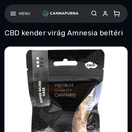
Ugrás
a
fő
tartalomhoz
CBD kender virág Amnesia beltéri