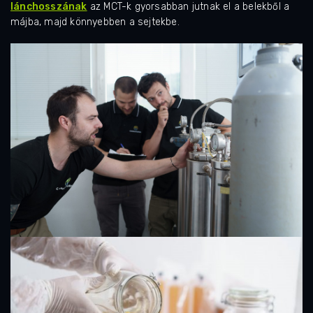
lánchosszának
az MCT-k gyorsabban jutnak el a belekből a
májba, majd könnyebben a sejtekbe.