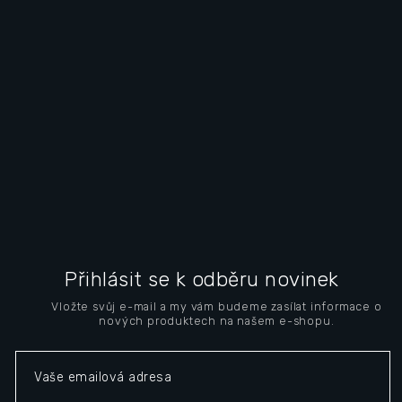
L
á
Přihlásit se k odběru novinek
b
Vložte svůj e-mail a my vám budeme zasílat informace o
l
nových produktech na našem e-shopu.
é
c