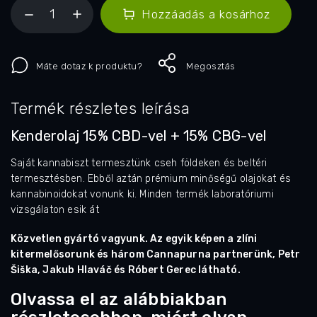
Hozzáadás a kosárhoz
Máte dotaz k produktu?
Megosztás
Termék részletes leírása
Kenderolaj 15% CBD-vel + 15% CBG-vel
Saját kannabiszt termesztünk cseh földeken és beltéri
termesztésben. Ebből aztán prémium minőségű olajokat és
kannabinoidokat vonunk ki. Minden termék laboratóriumi
vizsgálaton esik át
Közvetlen gyártó vagyunk. Az egyik képen a zlíni
kitermelősorunk és három Cannapurna partnerünk, Petr
Šiška, Jakub Hlaváč és Róbert Gerec látható.
Olvassa el az alábbiakban