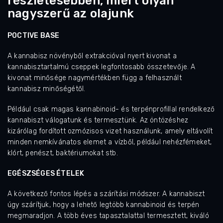
részletesebben, miért olyan
nagyszerű az olajunk
POCTIVE BASE
A kannabisz növényből extrakcióval nyert kivonat a
kannabisztartalmú cseppek legfontosabb összetevője. A
kivonat minősége nagymértékben függ a felhasznált
kannabisz minőségétől.
Például csak magas kannabinoid- és terpénprofillal rendelkező
kannabiszt válogatunk és termesztünk. Az öntözéshez
kizárólag fordított ozmózisos vizet használunk, amely eltávolít
minden nemkívánatos elemet a vízből, például nehézfémeket,
klórt, penészt, baktériumokat stb.
EGÉSZSÉGES ÉTELEK
A következő fontos lépés a szárítási módszer. A kannabiszt
úgy szárítjuk, hogy a lehető legtöbb kannabinoid és terpén
megmaradjon. A több éves tapasztalattal termesztett, kiváló