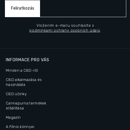
Feliratkozás
Vložením e-mailu souhlasíte s
podmínkami ochrany osobních údajů
.
INFORMACE PRO VÁS
Minden a CBD-ről
CBD alkalmazása és
használata
CBD účinky
Cannapurna termékek
előállítása
Magazín
A Főnix könnyei