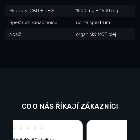
Množství CBD + CBG
:
1500 mg + 1500 mg
Spektrum kanabinoidů
:
úplné spektrum
Nosič
:
organický MCT olej
CO O NÁS ŘÍKAJÍ ZÁKAZNÍCI
ězdiček.
Hodnocení obchodu je 5 z 5 hvězdiček.
LUKAS