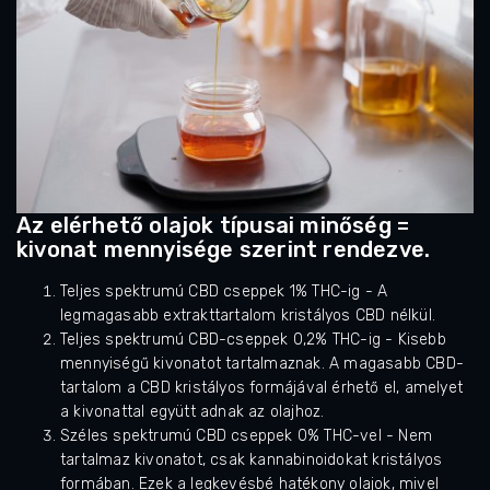
Az elérhető olajok típusai minőség =
kivonat mennyisége szerint rendezve.
Teljes spektrumú CBD cseppek 1% THC-ig - A
legmagasabb extrakttartalom kristályos CBD nélkül.
Teljes spektrumú CBD-cseppek 0,2% THC-ig - Kisebb
mennyiségű kivonatot tartalmaznak. A magasabb CBD-
tartalom a CBD kristályos formájával érhető el, amelyet
a kivonattal együtt adnak az olajhoz.
Széles spektrumú CBD cseppek 0% THC-vel - Nem
tartalmaz kivonatot, csak kannabinoidokat kristályos
formában. Ezek a legkevésbé hatékony olajok, mivel