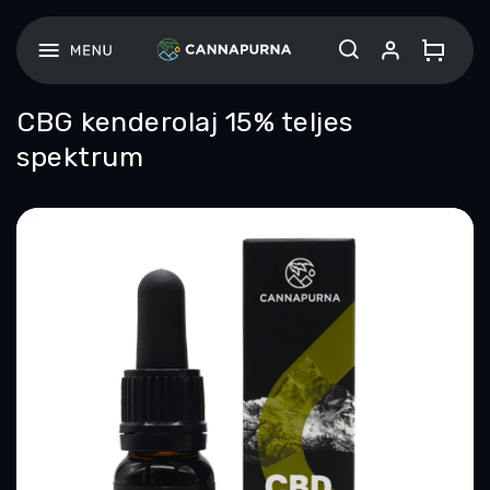
Ugrás
a
fő
tartalomhoz
CBG kenderolaj 15% teljes
spektrum