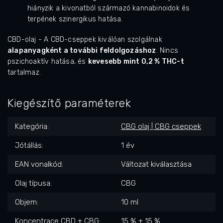
hiányzik a kivonatból származó kannabinoidok és
terpének szinergikus hatása.
CBD-olaj - A CBD-cseppek kiválóan szolgálnak
alapanyagként a további feldolgozáshoz
. Nincs
pszichoaktív hatása, és
kevesebb mint 0,2 % THC-t
tartalmaz.
Kiegészítő paraméterek
Kategória
:
CBG olaj | CBG cseppek
Jótállás
:
1 év
EAN vonalkód
:
Változat kiválasztása
Olaj típusa
:
CBG
Objem
:
10 ml
Koncentrace CBD + CBG
:
15 % + 15 %