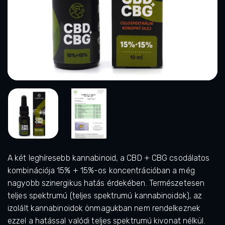
A két leghíresebb kannabinoid, a CBD + CBG csodálatos
kombinációja 15% + 15%-os koncentrációban a még
nagyobb szinergikus hatás érdekében. Természetesen
teljes spektrumú (teljes spektrumú kannabinoidok), az
izolált kannabinoidok önmagukban nem rendelkeznek
ezzel a hatással valódi teljes spektrumú kivonat nélkül.