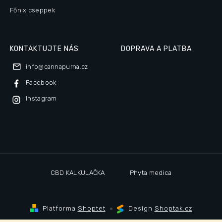
Főnix cseppek
KONTAKTUJTE NÁS
DOPRAVA A PLATBA
info
@
cannapurna.cz
Facebook
Instagram
CBD KALKULAČKA
Phyta medica
Platforma
Shoptet
Design
Shoptak.cz