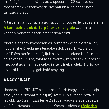
minőségű biomasszának és a speciális CO2 extrakciós
módszernek köszönhetően kivonatunk a legjobbak közé
tartozik a piacon.
A terpének a kivonat másik nagyon fontos és lényeges elemei.
A kannabinoidok és terpének szinergiája
az, ami a
kenderkivonatot igazán hatékonnyá teszi.
Mindig alacsony nyomáson és hőmérsékleten extrahálunk,
hogy a lehető legkíméletesebben dolgozzunk. Az olajok
előállítása során nem hígítjuk a kivonatot etanollal, és nem
belsejétesítjük újra, mint más gyártók, mivel ezek a lépések
megbontják a kannabinoidok és terpének molekuláit, és így
elveszítik ezen anyagok hatékonyságát.
A NAGY FINÁLÉ
Hordozóként BIO MCT olajat használunk (vagyis azt az olajat,
amelyben a kivonatot hígítjuk). Az MCT-olaj rendelkezik a
legjobb biológiai hozzáférhetőséggel, vagyis a szervezetbe
való felszívódási képességgel.
Köszönhetően a
rövidebb