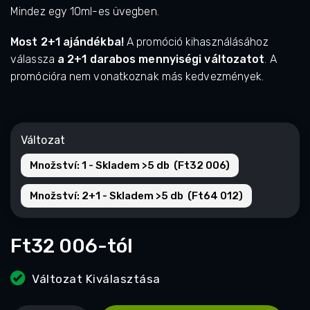
Mindez egy 10ml-es üvegben.
Most 2+1 ajándékba!
A promóció kihasználásához
válassza
a 2+1 darabos mennyiségi változatot
. A
promócióra nem vonatkoznak más kedvezmények.
Változat
Množství: 1 - Skladem >5 db (Ft32 006)
Množství: 2+1 - Skladem >5 db (Ft64 012)
Ft32 006
-tól
Változat Kiválasztása