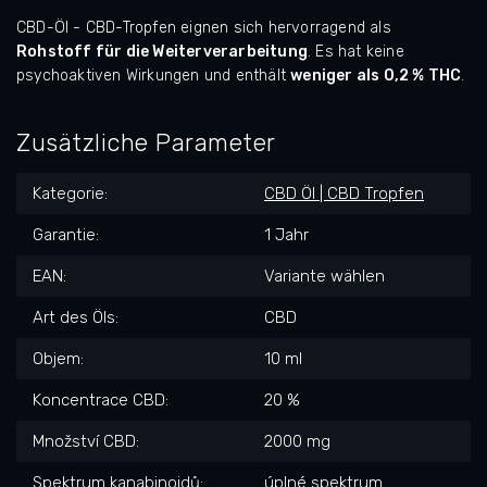
CBD-Öl - CBD-Tropfen eignen sich hervorragend als
Rohstoff für die Weiterverarbeitung
. Es hat keine
psychoaktiven Wirkungen und enthält
weniger als 0,2 % THC
.
Zusätzliche Parameter
Kategorie
:
CBD Öl | CBD Tropfen
Garantie
:
1 Jahr
EAN
:
Variante wählen
Art des Öls
:
CBD
Objem
:
10 ml
Koncentrace CBD
:
20 %
Množství CBD
:
2000 mg
Spektrum kanabinoidů
:
úplné spektrum