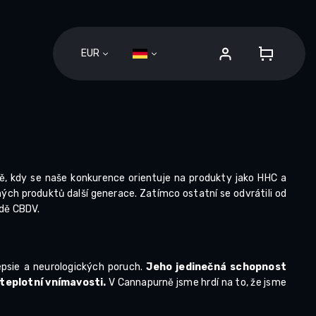
EUR
WAREN
bě, kdy se naše konkurence orientuje na produkty jako HHC a
ých produktů další generace. Zatímco ostatní se odvrátili od
adě CBDV.
epsie a neurologických poruch.
Jeho jedinečná schopnost
teplotní vnímavosti.
V Cannapurně jsme hrdí na to, že jsme