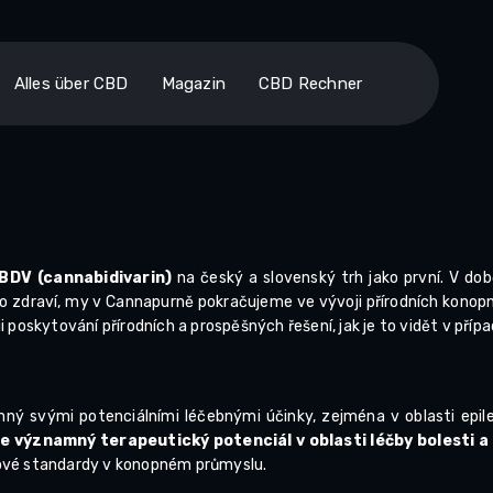
Alles über CBD
Magazin
CBD Rechner
BDV (cannabidivarin)
na český a slovenský trh jako první. V do
ro zdraví, my v Cannapurně pokračujeme ve vývoji přírodních konopn
 poskytování přírodních a prospěšných řešení, jak je to vidět v příp
ný svými potenciálními léčebnými účinky, zejména v oblasti epil
 významný terapeutický potenciál v oblasti léčby bolesti a 
nové standardy v konopném průmyslu.