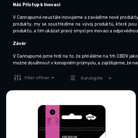
Náš Přístup k Inovaci
V Cannapurně neustále inovujeme a zavádíme nové produkty, 
produkty, my se soustředíme na vývoj produktů, které jsou n
produktů, a tím ukázat pravý smysl pro inovaci a odpovědno
Závěr
V Cannapurně jsme hrdí na to, že přinášíme na trh CBDV jak
možné dosáhnout v konopném průmyslu, a zajišťujeme, že naši 
P
Filter öffnen
Günstigste
r
Teuerste
o
L
d
Meistverkauft
i
u
s
Alphabetisch
k
t
t
e
s
d
o
e
r