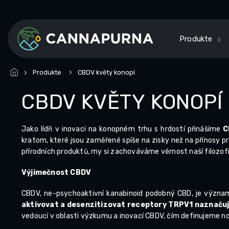
Zum
Inhalt
springen
Produkte
Produkte
CBDV květy konopí
CBDV KVĚTY KONOPÍ
Jako lídři v inovaci na konopném trhu s hrdostí přinášíme
C
kratom, které jsou zaměřené spíše na zisky než na přínosy p
přírodních produktů, my si zachováváme věrnost naší filozofii
Výjimečnost CBDV
CBDV, ne-psychoaktivní kanabinoid podobný CBD, je význam
aktivovat a desenzitizovat receptory TRPV1 naznačuje
vedoucí v oblasti výzkumu a inovací CBDV, čím definujeme 