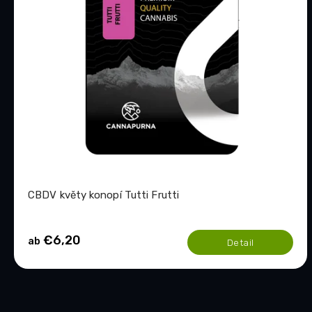
r
t
P
i
r
e
o
r
d
u
u
n
k
g
t
e
CBDV květy konopí Tutti Frutti
€6,20
ab
Detail