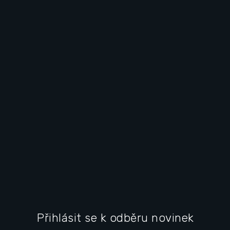
F
u
Přihlásit se k odběru novinek
ß