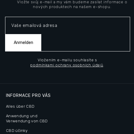
Vložte svůj e-mail a my vám budeme zasílat informace o
z
nových produktech na našem e-shopu.
e
i
l
e
Anmelden
Vložením e-mailu souhlasíte s
podmínkami ochrany osobních údajů
.
INFORMACE PRO VÁS
Alles über CBD
Anwendung und
Verwendung von CBD
CBD účinky