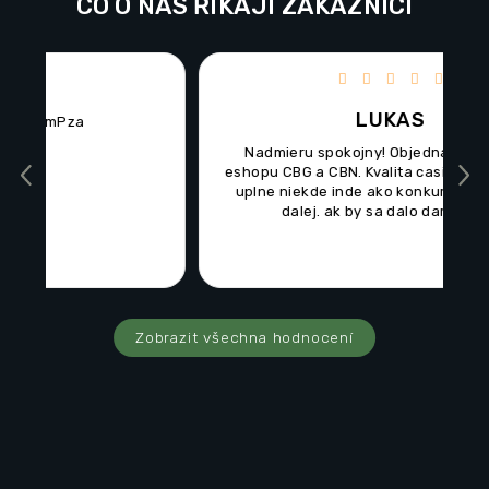
CO O NÁS ŘÍKAJÍ ZÁKAZNÍCI
vězdiček.
Hodnocení obchodu je 5 z 5 hvězdiček.
LUKAS
Nadmieru spokojny! Objednaval som z SK
T
eshopu CBG a CBN. Kvalita casich produktov je
Previous
Nex
uplne niekde inde ako konkurencia. Len tak
d
dalej. ak by sa dalo dam 10 z 5!
t
do
j
Zobrazit všechna hodnocení
m