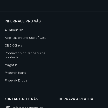
INFORMACE PRO VÁS
All about CBD
Application and use of CBD
CBD účinky
Production of Cannapurna
products
Magazín
Phoenix tears
Phoenix Drops
KONTAKTUJTE NÁS
DOPRAVA A PLATBA
info
@
cannapurna.cz