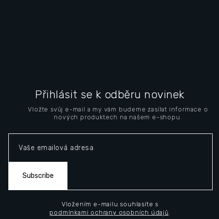
F
o
Přihlásit se k odběru novinek
o
Vložte svůj e-mail a my vám budeme zasílat informace o
t
nových produktech na našem e-shopu.
e
r
Subscribe
Vložením e-mailu souhlasíte s
podmínkami ochrany osobních údajů
.