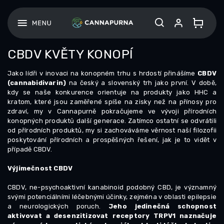
Skip
to
content
CBDV KVĚTY KONOPÍ
Jako lídři v inovaci na konopném trhu s hrdostí přinášíme
CBDV
(cannabidivarin)
na český a slovenský trh jako první. V době,
kdy se naše konkurence orientuje na produkty jako HHC a
kratom, které jsou zaměřené spíše na zisky než na přínosy pro
zdraví, my v Cannapurně pokračujeme ve vývoji přírodních
konopných produktů další generace. Zatímco ostatní se odvrátili
od přírodních produktů, my si zachováváme věrnost naší filozofii
poskytování přírodních a prospěšných řešení, jak je to vidět v
případě CBDV.
Výjimečnost CBDV
CBDV, ne-psychoaktivní kanabinoid podobný CBD, je významný
svými potenciálními léčebnými účinky, zejména v oblasti epilepsie
a neurologických poruch.
Jeho jedinečná schopnost
aktivovat a desenzitizovat receptory TRPV1 naznačuje