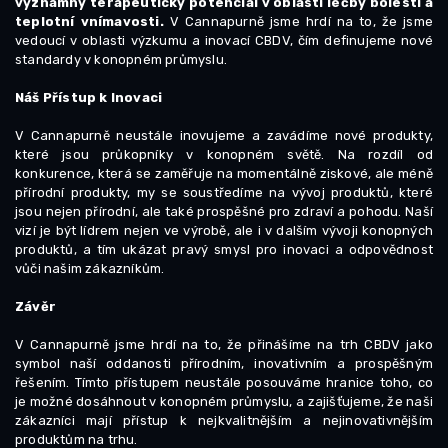
významný terapeutický potenciál v oblasti léčby bolesti a
teplotní vnímavosti.
V Cannapurně jsme hrdí na to, že jsme
vedoucí v oblasti výzkumu a inovací CBDV, čím definujeme nové
standardy v konopném průmyslu.
Náš Přístup k Inovaci
V Cannapurně neustále inovujeme a zavádíme nové produkty,
které jsou průkopníky v konopném světě. Na rozdíl od
konkurence, která se zaměřuje na momentálně ziskové, ale méně
přírodní produkty, my se soustředíme na vývoj produktů, které
jsou nejen přírodní, ale také prospěšné pro zdraví a pohodu. Naší
vizí je být lídrem nejen ve výrobě, ale i v dalším vývoji konopných
produktů, a tím ukázat pravý smysl pro inovaci a odpovědnost
vůči našim zákazníkům.
Závěr
V Cannapurně jsme hrdí na to, že přinášíme na trh CBDV jako
symbol naší oddanosti přírodním, inovativním a prospěšným
řešením. Tímto přístupem neustále posouváme hranice toho, co
je možné dosáhnout v konopném průmyslu, a zajišťujeme, že naši
zákazníci mají přístup k nejkvalitnějším a nejinovativnějším
produktům na trhu.