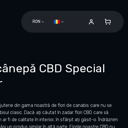
RON
COŞ
DE
CUMPĂ
 cânepă CBD Special
r
ijuterie din gama noastră de flori de canabis care nu se
isul clasic. Dacă ați căutat în zadar flori CBD care să
r fi de calitate în interior, în sfârșit ați găsit-o. Îndrăznim
si un produs similar în altă parte. Florile noastre CBD nu