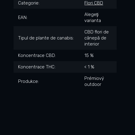
Categorie
:
Flori CBD
Alegeţi
EAN
:
varianta
CBD flori de
Tipul de plante de canabis
:
cânepă de
interior
Koncentrace CBD
:
15 %
Koncentrace THC
:
< 1 %
Prémiový
Produkce
:
outdoor