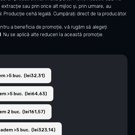
n extracție sau prin orice alt mijloc și, prin urmare, au
al. Producție cehă legală. Cumpărați direct de la producător.
ntru a beneficia de promoție, vă rugăm să alegeți
1
. Nu se aplică alte reduceri la această promoție.
em >5 buc. (lei32,31)
em >5 buc. (lei64,63)
em 2 buc. (lei161,57)
ladem >5 buc. (lei323,14)