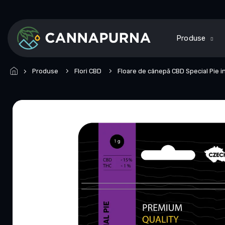
Treci
la
conținut
Produse
Produse
Flori CBD
Floare de cânepă CBD Special Pie in