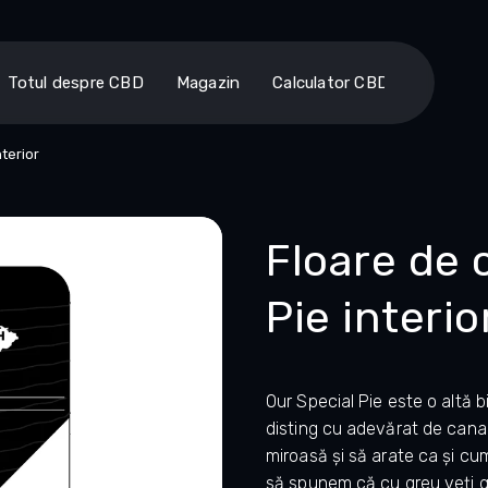
Totul despre CBD
Magazin
Calculator CBD
terior
Floare de
Pie interio
Our Special Pie este o altă b
disting cu adevărat de canab
miroasă și să arate ca și cum a
să spunem că cu greu veți gă