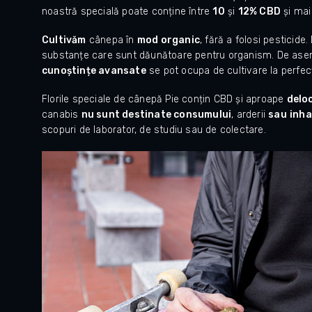
noastră specială poate conține între
10
și
12% CBD
și mai
Cultivăm
cânepa în
mod organic
, fără a folosi pesticide
substanțe care sunt dăunătoare pentru organism. De asemen
cunoștințe avansate
se pot ocupa de cultivare la perfecț
Florile speciale de cânepă Pie conțin CBD și aproape
delo
canabis
nu sunt destinate consumului
, arderii
sau
inha
scopuri de laborator, de studiu sau de colectare.