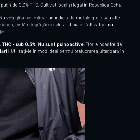
 puțin de 0,3% THC.
Cultivat local și legal în Republica Cehă.
. Nu veți găsi nici măcar un indiciu de metale grele sau alte
ea, evităm îngrășămintele artificiale. Cultivatorii
cu
ie.
c THC - sub 0,3%
.
Nu sunt psihoactive.
Florile noastre de
lării
. Utilizați-le în mod ideal pentru prelucrarea ulterioară în