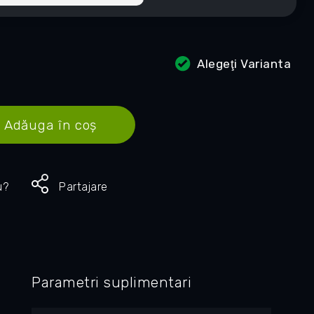
Alegeţi Varianta
Adăuga în coş
u?
Partajare
Parametri suplimentari