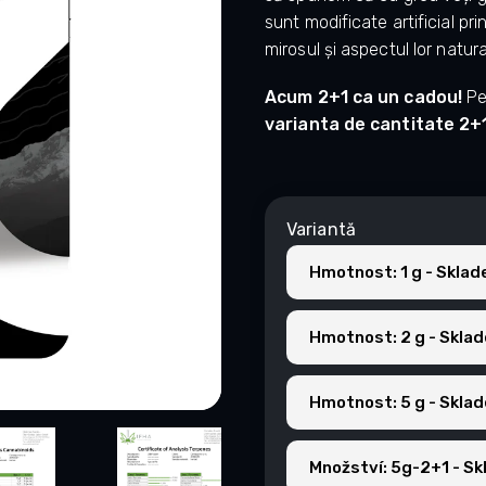
sunt modificate artificial pri
mirosul și aspectul lor natur
Acum 2+1 ca un cadou!
Pe
varianta de cantitate 2+
Variantă
Hmotnost: 1 g - Sklad
Hmotnost: 2 g - Sklad
Hmotnost: 5 g - Sklad
Množství: 5g-2+1 - Sk