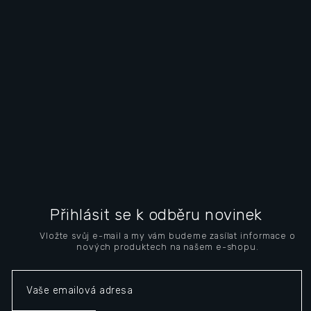
S
u
Přihlásit se k odběru novinek
b
Vložte svůj e-mail a my vám budeme zasílat informace o
s
nových produktech na našem e-shopu.
o
l