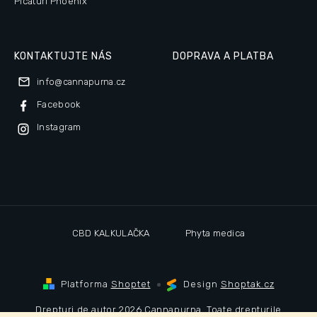
Picături Phoenix
KONTAKTUJTE NÁS
DOPRAVA A PLATBA
info
@
cannapurna.cz
Facebook
Instagram
CBD KALKULAČKA
Phyta medica
Platforma
Shoptet
Design
Shoptak.cz
Drepturi de autor 2026
Cannapurna
. Toate drepturile