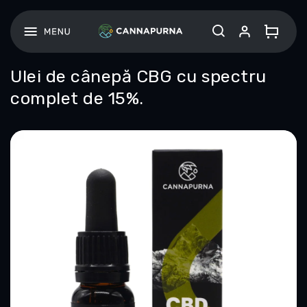
Treci
la
conținut
Ulei de cânepă CBG cu spectru
complet de 15%.