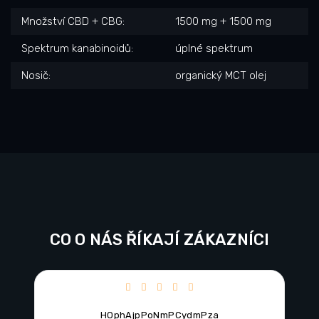
Množství CBD + CBG
:
1500 mg + 1500 mg
Spektrum kanabinoidů
:
úplné spektrum
Nosič
:
organický MCT olej
CO O NÁS ŘÍKAJÍ ZÁKAZNÍCI
ězdiček.
Hodnocení obchodu je 5 z 5 hvězdiček.
HOphAjpPoNmPCydmPza