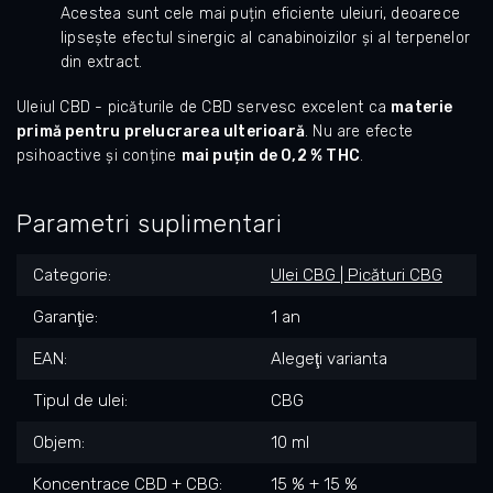
Acestea sunt cele mai puțin eficiente uleiuri, deoarece
lipsește efectul sinergic al canabinoizilor și al terpenelor
din extract.
Uleiul CBD - picăturile de CBD servesc excelent ca
materie
primă pentru prelucrarea ulterioară
. Nu are efecte
psihoactive și conține
mai puțin de 0,2 % THC
.
Parametri suplimentari
Categorie
:
Ulei CBG | Picături CBG
Garanţie
:
1 an
EAN
:
Alegeţi varianta
Tipul de ulei
:
CBG
Objem
:
10 ml
Koncentrace CBD + CBG
:
15 % + 15 %