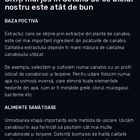
nostru este atât de bun
BAZA POCTIVĂ
Extractul, care se obține prin extracție din planta de canabis,
este cel mai important ingredient din picăturile de canabis.
Calitatea extractului depinde în mare măsură de calitatea
canabisului utilizat.
De exemplu, selectăm și cultivăm numai canabis cu un profil
ridicat de canabinoizi și terpene. Pentru udare folosim numai
apă cu osmoză inversă, care elimină toate elementele
nedorite din apă, cum ar fi metalele grele, clorul, mucegaiul,
bacteriile etc.
ALIMENTE SĂNĂTOASE
Următoarea etapă importantă este metoda de uscare. Uscăm
canabisul în așa fel încât să păstrăm cât mai multe
canabinoide și terpene. Datorită biomasei de înaltă calitate