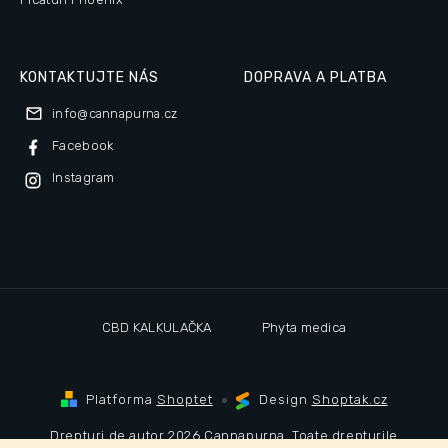
KONTAKTUJTE NÁS
DOPRAVA A PLATBA
info
@
cannapurna.cz
Facebook
Instagram
CBD KALKULAČKA
Phyta medica
Platforma
Shoptet
Design
Shoptak.cz
Drepturi de autor 2026
Cannapurna
. Toate drepturile