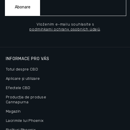
Abonare
Vložením e-mailu souhlasíte s
podmínkami ochrany osobních údajů
.
INFORMACE PRO VÁS
Totul despre CBD
Aplicare și utilizare
Efectele CBD
Producția de produse
Cannapurna
Magazín
Lacrimile lui Phoenix
Picături Phoenix