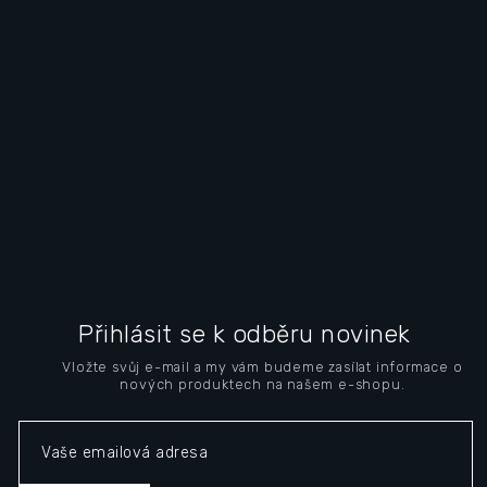
S
u
Přihlásit se k odběru novinek
b
Vložte svůj e-mail a my vám budeme zasílat informace o
s
nových produktech na našem e-shopu.
o
l