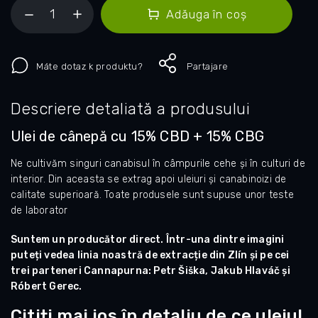
Adăuga în coş
Máte dotaz k produktu?
Partajare
Descriere detaliată a produsului
Ulei de cânepă cu 15% CBD + 15% CBG
Ne cultivăm singuri canabisul în câmpurile cehe și în culturi de
interior. Din aceasta se extrag apoi uleiuri și canabinoizi de
calitate superioară. Toate produsele sunt supuse unor teste
de laborator
Suntem un producător direct. Într-una dintre imagini
puteți vedea linia noastră de extracție din Zlín și pe cei
trei parteneri Cannapurna: Petr Šiška, Jakub Hlaváč și
Róbert Gerec.
Citiți mai jos în detaliu de ce uleiul