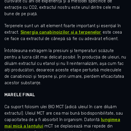
cultivate cu ani de experiență și a metodei specifice de
extracție cu CO2, extractul nostru este unul dintre cele mai
bune de pe piață.
Terpenele sunt un alt element foarte important și esențial în
extract.
Sinergia canabinoizilor și a terpenelor
este ceea
ce face ca extractul de cânepă să fie cu adevărat eficient.
Întotdeauna extragem la presiuni și temperaturi scăzute
pentru a lucra cât mai delicat posibil. În producția de uleiuri, nu
diluăm extractul cu etanol și nu îl reinternalizăm, așa cum fac
alți producători, deoarece aceste etape perturbă moleculele
de canabinoizi și terpene și, prin urmare, pierdem eficacitatea
acestor substanțe.
MARELE FINAL
Ca suport folosim ulei BIO MCT (adică uleiul în care diluăm
extractul). Uleiul MCT are cea mai bună biodisponibilitate, sau
capacitatea de a fi absorbit în organism.
Datorită
lungimea
mai mică a lanțului
mCT se deplasează mai repede din