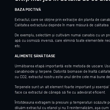
BAZA POCTIVĂ
Extractul, care se obține prin extracție din planta de canab
Calitatea extractului depinde în mare măsură de calitatea c
De exemplu, selectăm și cultivăm numai canabis cu un prof
apă cu osmoză inversă, care elimină toate elementele nedori
etc.
ALIMENTE SĂNĂTOASE
Următoarea etapă importantă este metoda de uscare. Uscă
canabinoide și terpene. Datorită biomasei de înaltă calitat
cu CO2, extractul nostru este unul dintre cele mai bune de
Terpenele sunt un alt element foarte important și esențial 
face ca extractul de cânepă să fie cu adevărat eficient.
Întotdeauna extragem la presiuni și temperaturi scăzute pent
diluăm extractul cu etanol și nu îl reinternalizăm, așa cu