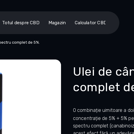
Totul despre CBD
Magazin
Calculator CBD
pectru complet de 5%.
Ulei de câ
complet d
O combinație uimitoare a doi
concentrație de 5% + 5% pent
spectru complet (canabinoizi
acest efect fără un adevărat