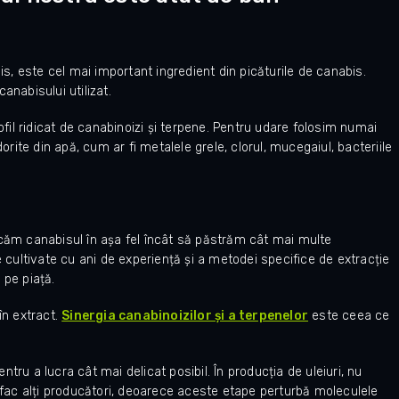
is, este cel mai important ingredient din picăturile de canabis.
anabisului utilizat.
il ridicat de canabinoizi și terpene. Pentru udare folosim numai
te din apă, cum ar fi metalele grele, clorul, mucegaiul, bacteriile
m canabisul în așa fel încât să păstrăm cât mai multe
e cultivate cu ani de experiență și a metodei specifice de extracție
 pe piață.
în extract.
Sinergia canabinoizilor și a terpenelor
este ceea ce
ru a lucra cât mai delicat posibil. În producția de uleiuri, nu
m fac alți producători, deoarece aceste etape perturbă moleculele