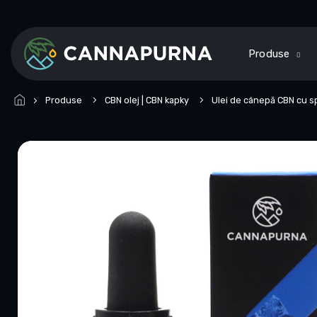
Treci
la
conținut
Produse
Produse
CBN olej | CBN kapky
Ulei de cânepă CBN cu s