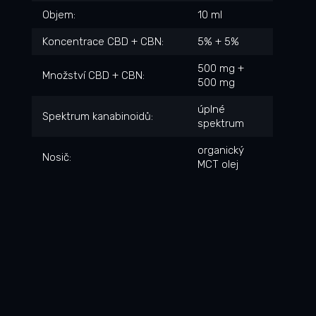
Objem
:
10 ml
Koncentrace CBD + CBN
:
5% + 5%
500 mg +
Množství CBD + CBN
:
500 mg
úplné
Spektrum kanabinoidů
:
spektrum
organický
Nosič
:
MCT olej