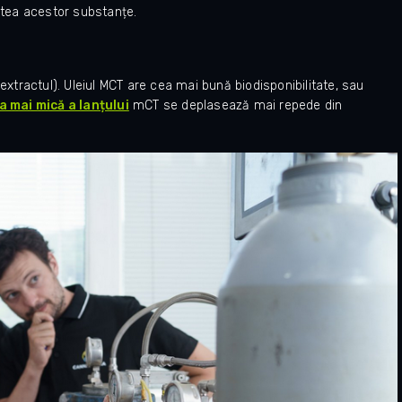
tatea acestor substanțe.
extractul). Uleiul MCT are cea mai bună biodisponibilitate, sau
 mai mică a lanțului
mCT se deplasează mai repede din