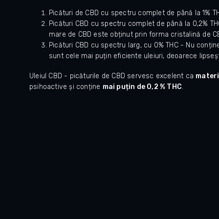
Picături de CBD cu spectru complet de până la 1% TH
Picături CBD cu spectru complet de până la 0,2% THC
mare de CBD este obținut prin forma cristalină de C
Picături CBD cu spectru larg, cu 0% THC - Nu conține
sunt cele mai puțin eficiente uleiuri, deoarece lipseșt
Uleiul CBD - picăturile de CBD servesc excelent ca
materi
psihoactive și conține
mai puțin de 0,2 % THC
.
ček.
Hodnocení obchodu je 5 z 5 hvězdiček.