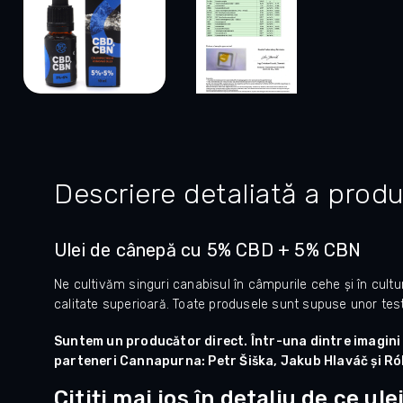
Descriere detaliată a produ
Ulei de cânepă cu 5% CBD + 5% CBN
Ne cultivăm singuri canabisul în câmpurile cehe și în culturi
calitate superioară. Toate produsele sunt supuse unor tes
Suntem un producător direct. Într-una dintre imagini pu
parteneri Cannapurna: Petr Šiška, Jakub Hlaváč și Ró
Citiți mai jos în detaliu de ce ul