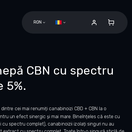
RON
COŞ
DE
CUMPĂ
nepă CBN cu spectru
e 5%.
 dintre cei mai renumiți canabinoizi CBD + CBN la o
ru un efect sinergic și mai mare. Bineînțeles că este cu
 cu spectru complet), canabinoizii izolați singuri nu au
 extract cu spectru complet. Toate într-o singură sticlă de