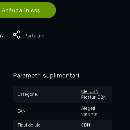
Adăuga în coş
u?
Partajare
Parametri suplimentari
Ulei CBN |
Categorie
:
Picături CBN
Alegeţi
EAN
:
varianta
Tipul de ulei
:
CBN