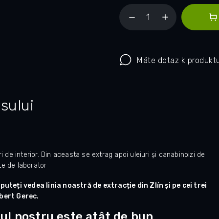
Máte dotaz k produkt
sului
 de interior. Din aceasta se extrag apoi uleiuri și canabinoizi de
te de laborator
teți vedea linia noastră de extracție din Zlín și pe cei trei
bert Gerec.
eiul nostru este atât de bun