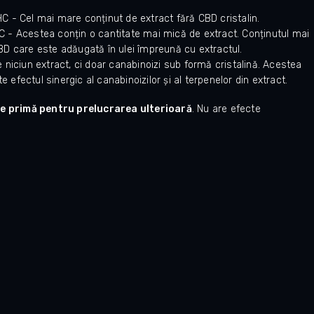
C - Cel mai mare conținut de extract fără CBD cristalin.
 - Acestea conțin o cantitate mai mică de extract. Conținutul mai
BD care este adăugată în ulei împreună cu extractul.
 niciun extract, ci doar canabinoizi sub formă cristalină. Acestea
e efectul sinergic al canabinoizilor și al terpenelor din extract.
e primă pentru prelucrarea ulterioară
. Nu are efecte
Hodnocení obchodu je 5 z 5 hvězdiček.