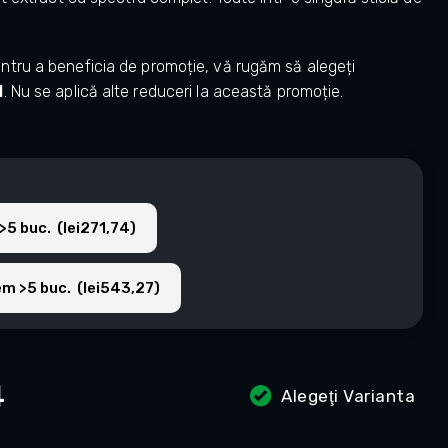
ntru a beneficia de promoție, vă rugăm să alegeți
1
. Nu se aplică alte reduceri la această promoție.
>5 buc. (lei271,74)
em >5 buc. (lei543,27)
4
Alegeţi Varianta