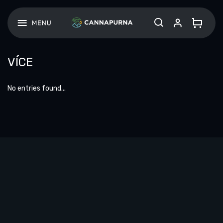
Skip
to
content
VÍCE
No entries found...