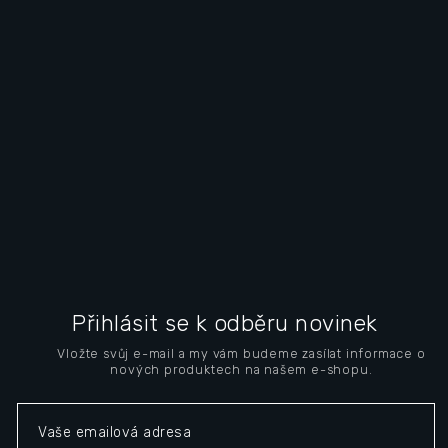
F
o
Přihlásit se k odběru novinek
o
Vložte svůj e-mail a my vám budeme zasílat informace o
t
nových produktech na našem e-shopu.
e
r