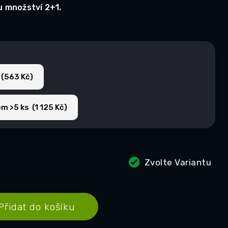
u množství 2+1.
 (563 Kč)
m >5 ks (1 125 Kč)
Zvolte Variantu
Přidat do košíku