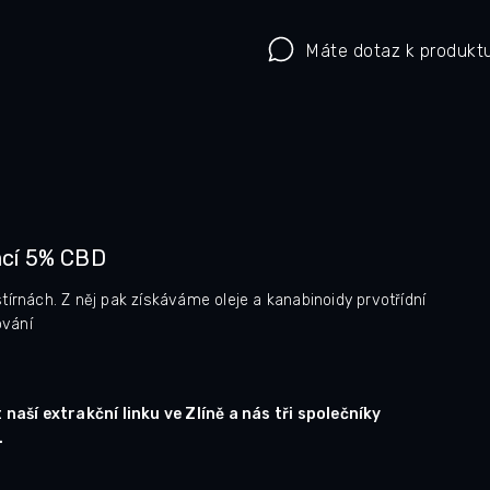
Máte dotaz k produkt
ací 5% CBD
tírnách. Z něj pak získáváme oleje a kanabinoidy prvotřídní
ování
aší extrakční linku ve Zlíně a nás tři společníky
.