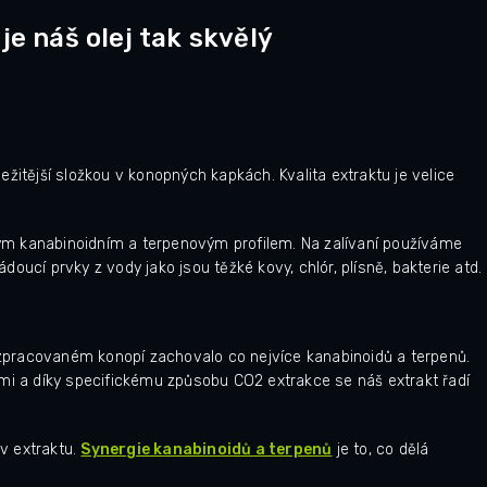
je náš olej tak skvělý
ůležitější složkou v konopných kapkách. Kvalita extraktu je velice
ým kanabinoidním a terpenovým profilem. Na zalívaní používáme
oucí prvky z vody jako jsou těžké kovy, chlór, plísně, bakterie atd.
v zpracovaném konopí zachovalo co nejvíce kanabinoidů a terpenů.
tmi a díky specifickému způsobu CO2 extrakce se náš extrakt řadí
v extraktu.
Synergie kanabinoidů a terpenů
je to, co dělá