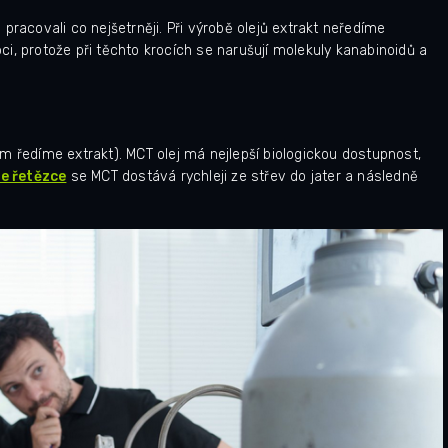
pracovali co nejšetrněji. Při výrobě olejů extrakt neředíme
obci, protože při těchto krocích se narušují molekuly kanabinoidů a
m ředíme extrakt). MCT olej má nejlepší biologickou dostupnost,
ce řetězce
se MCT dostává rychleji ze střev do jater a následně