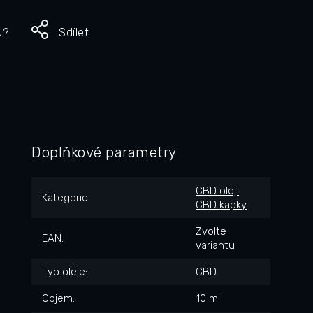
u?
Sdílet
Doplňkové parametry
CBD olej |
Kategorie
:
CBD kapky
Zvolte
EAN
:
variantu
Typ oleje
:
CBD
Objem
:
10 ml