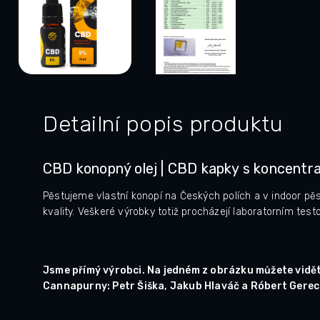
Detailní popis produktu
CBD konopný olej | CBD kapky s koncentr
Pěstujeme vlastní konopí na Českých polích a v indoor pěs
kvality. Veškeré výrobky totiž procházejí laboratorním test
Jsme přímý výrobci. Na jedném z obrázku můžete vidět n
Cannapurny: Petr Šiška, Jakub Hlaváč a Róbert Gerec