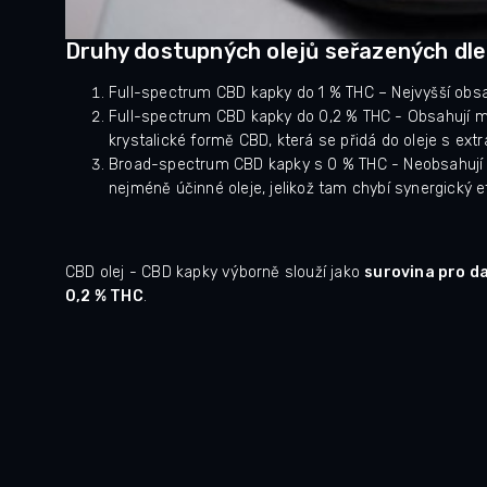
Druhy dostupných olejů seřazených dle 
Full-spectrum CBD kapky do 1 % THC – Nejvyšší obsa
Full-spectrum CBD kapky do 0,2 % THC - Obsahují m
krystalické formě CBD, která se přidá do oleje s ext
Broad-spectrum CBD kapky s 0 % THC - Neobsahují ž
nejméně účinné oleje, jelikož tam chybí synergický e
CBD olej - CBD kapky výborně slouží jako
surovina pro da
0,2 % THC
.