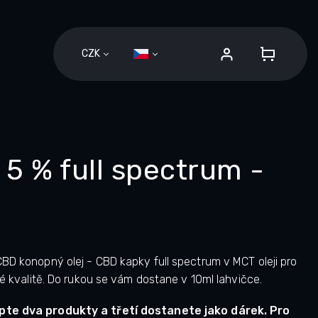
CZK
NÁKUPN
KOŠÍK
5 % full spectrum -
BD konopný olej - CBD kapky full spectrum v MCT oleji pro
ké kvalitě. Do rukou se vám dostane v 10ml lahvičce.
pte dva produkty a třetí dostanete jako dárek. Pro