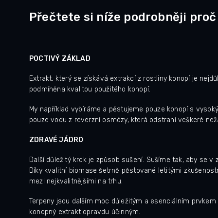
Přečtete si níže podrobněji proč 
POCTIVÝ ZÁKLAD
Extrakt, který se získává extrakcí z rostliny konopí je nejd
podmíněna kvalitou použitého konopí.
My například vybíráme a pěstujeme pouze konopí s vysok
pouze vodu z reverzní osmózy, která odstraní veškeré nežád
ZDRAVÉ JÁDRO
Další důležitý krok je způsob sušení. Sušíme tak, aby se 
Díky kvalitní biomase šetrně pěstované letitými zkušenos
mezi nejkvalitnějšími na trhu.
Terpeny jsou dalším moc důležitým a esenciálním prvkem 
konopný extrakt opravdu účinným.