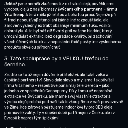
Jelikož jsme neměli zkušenosti z extrakcí olejů, pověřili jsme
výrobou olejů z naší biomasy
švýcarského partnera – firmu
Vitalhemp
, která měla již letitou a bohatou praxi. Nejenže při
filtraci nepoužívají etanol ani žádné jiné rozpouštědlo, ale
zároveň výsledný extrakt obsahuje minimum tuků, vosků i
chlorofylu. A to byl náš cíl! Svatý grál našeho hledání, který
umožní dělat extrakci bez degradace kvality, při zachování
všech účinných látek a v neposlední řadě poskytne výslednému
produktu skvělou přírodní chuť.
3. Tato spolupráce byla VELKOU trefou do
černého.
Zrodilo se totiž nejen důvěrné přátelství, ale také velké a
úspěšné partnerství. Slovo dalo slovo a my jsme tak přivítali
firmu Vitalhemp – respektive pana majitele Gereca – jako
jednoho ze společníků Cannapurny. Díky tomu už neprobíhá
extrakce ve Švýcarsku, ale máme svůj vlastní extraktor a
výroba olejů probíhá pod naší taktovkou přímo v naší provozovně
ve Zlíně, kde zároveň pěstujeme indoor květy pro CBD oleje
prémiové kvality. Ty v dnešní době patří nejen v Česku, ale i v
Evropě k naprostým špičkám!