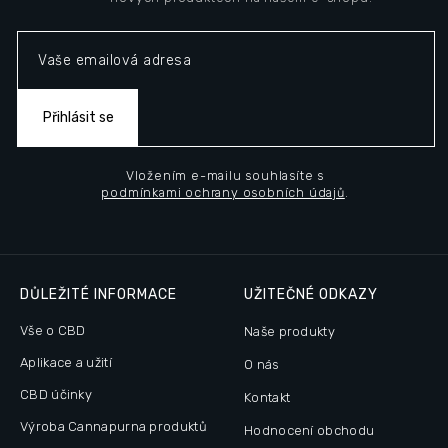
t
í
Přihlásit se
Vložením e-mailu souhlasíte s
podmínkami ochrany osobních údajů
.
DŮLEŽITÉ INFORMACE
UŽITEČNÉ ODKAZY
Vše o CBD
Naše produkty
Aplikace a užití
O nás
CBD účinky
Kontakt
Výroba Cannapurna produktů
Hodnocení obchodu