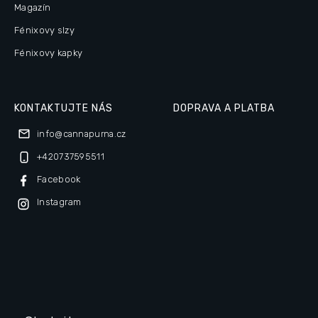
Magazín
Fénixovy slzy
Fénixovy kapky
KONTAKTUJTE NÁS
DOPRAVA A PLATBA
info
@
cannapurna.cz
+420737595511
Facebook
Instagram