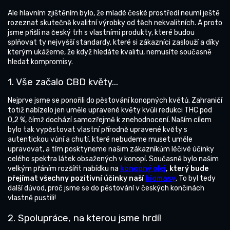
Ale hlavním zjištěním bylo, že mladé české prostředí neumí ještě
rozeznat skutečně kvalitní výrobky od těch nekvalitních. A proto
jsme přišli na český trh s vlastními produkty, které budou
splňovat ty nejvyšší standardy, které si zákazníci zaslouží a díky
kterým ukážeme, že když hledáte kvalitu, nemusíte současně
hledat kompromisy.
1. Vše začalo CBD květy...
Nejprve jsme se ponořili do pěstování konopných květů. Zahraničí
totiž nabízelo jen uměle upravené květy kvůli redukci THC pod
0,2 %, čímž dochází samozřejmě k znehodnocení. Naším cílem
bylo tak vypěstovat vlastní přírodně upravené květy s
autentickou vůní a chutí, které nebudeme muset uměle
upravovat, a tím posktyneme našim zákazníkům léčivé účinky
celého spektra látek obsažených v konopí. Současně bylo našim
velkým přáním rozšířit nabídku na
konopný olej
, který bude
přejímat všechny pozitivní účinky naší
biomasy
. To byl tedy
další důvod, proč jsme se do pěstování v českých končinách
vlastně pustili!
2. Spolupráce, na kterou jsme hrdí!