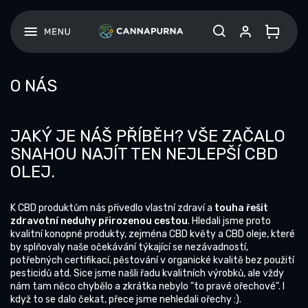
Přejít
na
obsah
O NÁS
JAKÝ JE NÁŠ PŘÍBĚH? VŠE ZAČALO
SNAHOU NAJÍT TEN NEJLEPŠÍ CBD
OLEJ.
K CBD produktům nás přivedlo vlastní zdraví a
touha řešit
zdravotní neduhy přirozenou cestou
. Hledali jsme proto
kvalitní konopné produkty, zejména CBD květy a CBD oleje, které
by splňovaly naše očekávání týkající se nezávadností,
potřebných certifikací, pěstování v organické kvalitě bez použití
pesticidů atd. Sice jsme našli řadu kvalitních výrobků, ale vždy
nám tam něco chybělo a zkrátka nebylo "to pravé ořechové". I
když to se dalo čekat, přece jsme nehledali ořechy :).