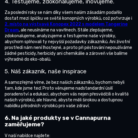
4. Testujeme, zdokonalujeme, inovujeme.
Za poslední roky se nám díky všem našim zásadám podařilo
dostat mezi špičku ve světě konopných výrobků, což potvrzuje i
2. místo na výstvavě Konopex 2022 s modelem Tangerine
Dream
, ale neusínáme na vavřínech. Stále zlepšujeme,
zdokonalujeme, analyzujeme a testujeme naše výrobky,
abychom splňovali ty nejvyšší požadavky zákazníků. Ani životní
prostředí nám není lhostejné, a proto při pěstování nepoužíváme
žádné pesticidy, herbicidy ani chemikálie a zároveň vše balíme
výhradně do eko-obalů.
5. Náš zákazník, naše inspirace
A samozřejmě víme, že bez našich zákazníků, bychom nebyli
tam, kde jsme teď. Proto věnujeme nadstandardní úsilí
poradenství a edukaci, abychom vás nejen přesvědčili o kvalitě
našich výrobků, ale hlavně, abyste měli širokou a dostupnou
nabídku přírodních výrobků pro vaše zdraví.
6. Na jaké produkty se v Cannapurna
zaměřujeme?
V naší nabídce najdete: