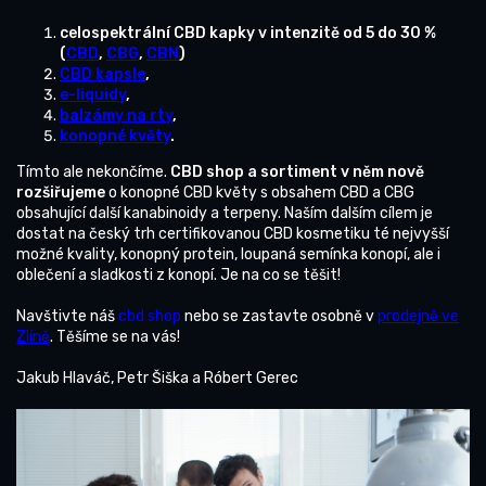
celospektrální CBD kapky v intenzitě od 5 do 30 %
(
CBD
,
CBG
,
CBN
)
CBD kapsle
,
e-liquidy
,
balzámy na rty
,
konopné květy
.
Tímto ale nekončíme.
CBD shop a sortiment v něm nově
rozšiřujeme
o konopné CBD květy s obsahem CBD a CBG
obsahující další kanabinoidy a terpeny. Naším dalším cílem je
dostat na český trh certifikovanou CBD kosmetiku té nejvyšší
možné kvality, konopný protein, loupaná semínka konopí, ale i
oblečení a sladkosti z konopí. Je na co se těšit!
Navštivte náš
cbd shop
nebo se zastavte osobně v
prodejně ve
Zlíně
. Těšíme se na vás!
Jakub Hlaváč, Petr Šiška a Róbert Gerec