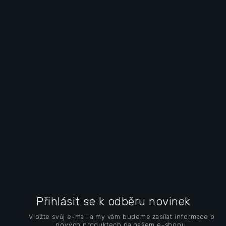
Z
á
Přihlásit se k odběru novinek
p
Vložte svůj e-mail a my vám budeme zasílat informace o
a
nových produktech na našem e-shopu.