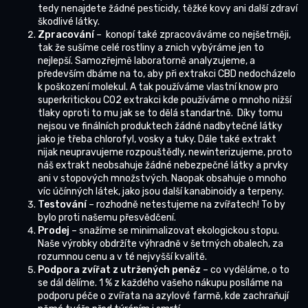
tedy nenajdete žádné pesticidy, těžké kovy ani další zdraví
škodlivé látky.
Zpracování
– konopí také zpracováváme co nejšetrněji,
tak že sušíme celé rostliny a znich vybýráme jen to
nejlepší. Samozřejmě laboratorně analyzujeme, a
především dbáme na to, aby při extrakci CBD nedocházelo
k poškození molekul. A tak používáme vlastní know pro
superkritickou CO2 extrakci kde používáme o mnoho nižší
tlaky oproti to mu jak se to dělá standartně. Díky tomu
nejsou ve finálních produktech žádné nadbytečné látky
jako je třeba chlorofyl, vosky a tuky. Dále také extrakt
nijak neupravujeme rozpouštědly, newinterizujeme, proto
náš extrakt neobsahuje žádné nebezpečné látky a prvky
ani v stopových množstvých. Naopak obsahuje o mnoho
víc účínných látek, jako jsou další kanabinoidy a terpeny.
Testování
– rozhodně netestujeme na zvířatech! To by
bylo proti našemu přesvědčení.
Prodej
– snažíme se minimalizovat ekologickou stopu.
Naše výrobky obdržíte výhradně v šetrných obalech, za
rozumnou cenu a v té nejvyšší kvalitě.
Podpora zvířat z utržených peněz
– co vyděláme, o to
se dál dělíme. 1 % z každého vašeho nákupu posíláme na
podporu péče o zvířata na azylové farmě, kde zachraňují