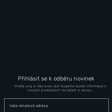
Z
á
Přihlásit se k odběru novinek
p
Vložte svůj e-mail a my vám budeme zasílat informace o
a
nových produktech na našem e-shopu.
t
í