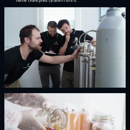
němé tváře před týráním i smrtí.