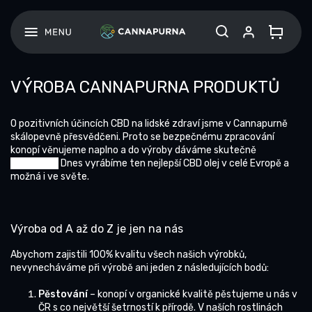
Přejít
na
obsah
VÝROBA CANNAPURNA PRODUKTŮ
O pozitivních účincích CBD na lidské zdraví jsme v Cannapurně
skálopevně přesvědčeni. Proto se bezpečnému zpracování
konopí věnujeme naplno a do výroby dáváme skutečně
maximum.
Dnes vyrábíme ten nejlepší CBD olej v celé Evropě a
možná i ve světe.
Výroba od A až do Z je jen na nás
Abychom zajistili 100% kvalitu všech našich výrobků,
nevynecháváme při výrobě ani jeden z následujících bodů:
Pěstování
– konopí v organické kvalitě pěstujeme u nás v
ČR s co největší šetrností k přírodě. V naších rostlinách