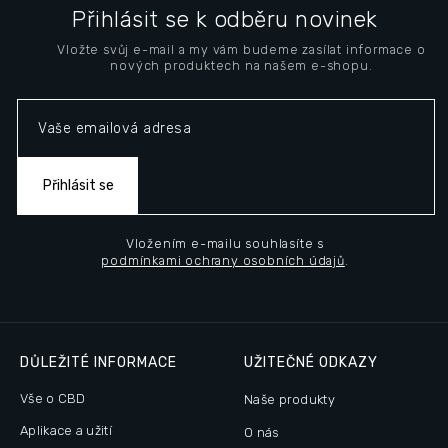
á
Přihlásit se k odběru novinek
p
Vložte svůj e-mail a my vám budeme zasílat informace o
a
nových produktech na našem e-shopu.
t
í
Přihlásit se
Vložením e-mailu souhlasíte s
podmínkami ochrany osobních údajů
.
DŮLEŽITÉ INFORMACE
UŽITEČNÉ ODKAZY
Vše o CBD
Naše produkty
Aplikace a užití
O nás