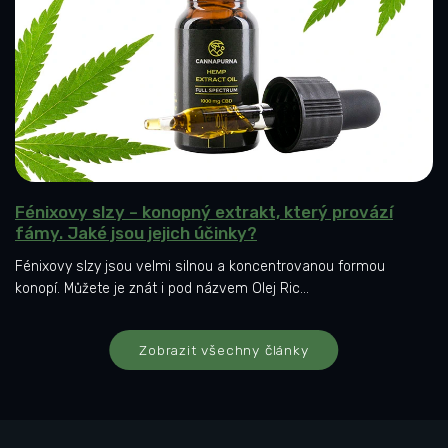
l
á
n
k
ů
Fénixovy slzy – konopný extrakt, který provází
fámy. Jaké jsou jejich účinky?
Fénixovy slzy jsou velmi silnou a koncentrovanou formou
konopí. Můžete je znát i pod názvem Olej Ric...
Zobrazit všechny články