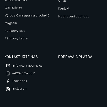
Aplikace a užití
O nás
CBD účinky
Kontakt
Výroba Cannapurna produktů
Hodnocení obchodu
Magazín
Fénixovy slzy
Fénixovy kapky
KONTAKTUJTE NÁS
DOPRAVA A PLATBA
info
@
cannapurna.cz
+420737595511
Facebook
Instagram