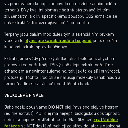
v zpracovaném konopí zachovalo co nejvíce kanabinoidů a
terpenů. Díky kvalitní biomase šetrně pěstované letitými
zkušenostmi a díky specifickému způsobu CO2 extrakce se
náš extrakt řadí mezi nejkvalitnějšími na trhu.
Terpeny jsou dalším moc důležitým a esenciálním prvkem
v extraktu.
Synergie kanabinoidů a terpenů
je to, co dělá
konopný extrakt opravdu účinným.
Extrahujeme vždy při nízkých tlacích a teplotách, abychom
pracovali co nejšetrněji. Při výrobě olejů extrakt neředíme
ethanolem a newinterizujeme ho, tak, jak to dělají jiní výrobci,
protože při těchto krocích se narušují molekuly kanabinoidů a
terpenů a tím se ztrácí účinnost těchto látek.
VELKOLEPÉ FINÁLE
Jako nosič používáme BIO MCT olej (myšleno olej, ve kterém
ředíme extrakt). MCT olej má nejlepší biologickou dostupnost,
neboli schopnost vstřebat se do těla.
Díky své
kratší délce
řetězce
se MCT dostává rychleji ze střev do jater a následně