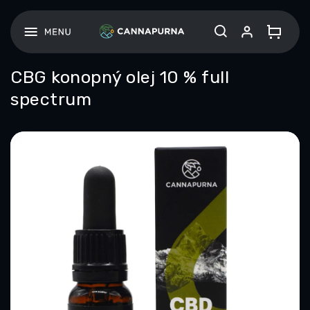
Přejít
na
obsah
CBG konopný olej 10 % full
spectrum