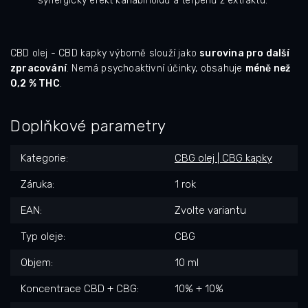
synergický efekt kanabinoidů a terpenů z extraktu.
CBD olej - CBD kapky výborně slouží jako
surovina pro další
zpracování
. Nemá psychoaktivní účinky, obsahuje
méně než
0,2 % THC
.
Doplňkové parametry
Kategorie
:
CBG olej | CBG kapky
Záruka
:
1 rok
EAN
:
Zvolte variantu
Typ oleje
:
CBG
Objem
:
10 ml
Koncentrace CBD + CBG
:
10% + 10%