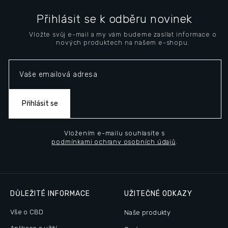
Z
á
Přihlásit se k odběru novinek
p
Vložte svůj e-mail a my vám budeme zasílat informace o
a
nových produktech na našem e-shopu.
t
í
Přihlásit se
Vložením e-mailu souhlasíte s
podmínkami ochrany osobních údajů
.
DŮLEŽITÉ INFORMACE
UŽITEČNÉ ODKAZY
Vše o CBD
Naše produkty