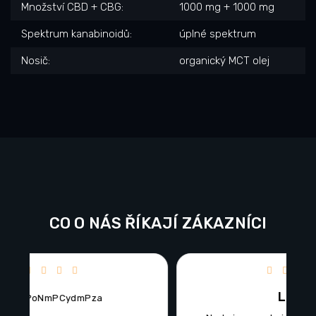
Množství CBD + CBG
:
1000 mg + 1000 mg
Spektrum kanabinoidů
:
úplné spektrum
Nosič
:
organický MCT olej
CO O NÁS ŘÍKAJÍ ZÁKAZNÍCI
ězdiček.
Hodnocení obchodu je 5 z 5 hvězdiček.
LUKAS