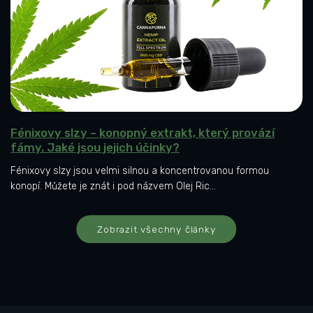
á
n
k
ů
Fénixovy slzy – konopný extrakt, který provází
fámy. Jaké jsou jejich účinky?
Fénixovy slzy jsou velmi silnou a koncentrovanou formou
konopí. Můžete je znát i pod názvem Olej Ric...
Zobrazit všechny články