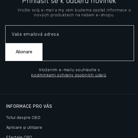
Přihlásit se k odběru novinek
b
Vložte svůj e-mail a my vám budeme zasílat informace o
s
nových produktech na našem e-shopu.
o
l
Abonare
Vložením e-mailu souhlasíte s
podmínkami ochrany osobních údajů
.
INFORMACE PRO VÁS
Totul despre CBD
Aplicare și utilizare
Efectele CBD