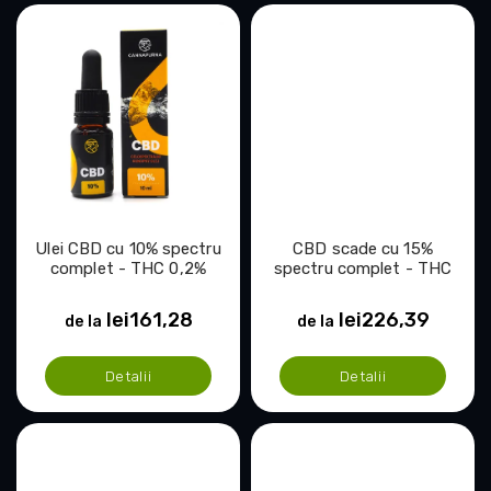
i
Ulei CBD cu 10% spectru
CBD scade cu 15%
complet - THC 0,2%
spectru complet - THC
0,2%
lei161,28
lei226,39
de la
de la
Detalii
Detalii