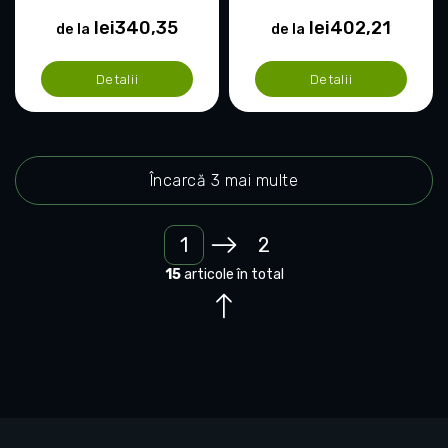
lei340,35
lei402,21
de la
de la
Detalii
Detalii
Încarcă 3 mai multe
1
2
C
P
o
15
articole în total
a
n
g
t
i
r
o
n
l
a
u
r
l
e
l
i