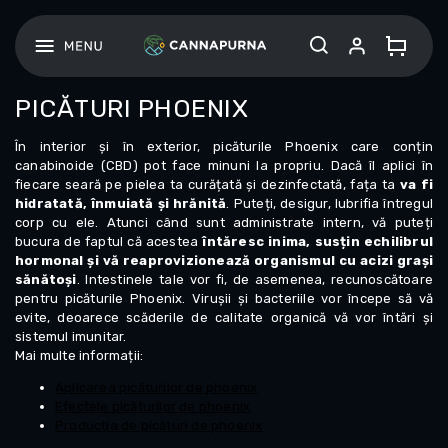
Treci
la
conținut
PICĂTURI PHOENIX
În interior și în exterior, picăturile Phoenix care conțin
canabinoide (CBD) pot face minuni la propriu. Dacă îl aplici în
fiecare seară pe pielea ta curățată și dezinfectată, fața ta
va fi
hidratată, înmuiată și hrănită
. Puteți, desigur, lubrifia întregul
corp cu ele. Atunci când sunt administrate intern, vă puteți
bucura de faptul că acestea
întăresc inima, susțin echilibrul
hormonal și vă reaprovizionează organismul cu acizi grași
sănătoși
. Intestinele tale vor fi, de asemenea, recunoscătoare
pentru picăturile Phoenix. Virușii și bacteriile vor începe să vă
evite, deoarece scăderile de calitate organică vă vor întări și
sistemul imunitar.
Mai multe informații:
Aplicarea picăturilor de phoenix
Efectele picăturilor de phoenix
Producția de picături de phoenix