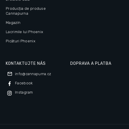
Producția de produse
Cannapurna
Magazín
Lacrimile lui Phoenix
Picături Phoenix
KONTAKTUJTE NÁS
DOPRAVA A PLATBA
info
@
cannapurna.cz
Facebook
Instagram