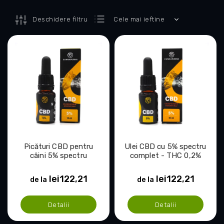
S
Deschidere filtru
Cele mai ieftine
e
Cele mai scumpe
l
L
e
i
Cele mai vândute
c
s
Alfabetic
t
t
a
ă
r
p
e
r
a
o
p
d
r
u
Picături CBD pentru
o
Ulei CBD cu 5% spectru
s
câini 5% spectru
complet - THC 0,2%
d
e
complet - THC 0,2%
u
lei122,21
lei122,21
s
de la
de la
u
l
Detalii
Detalii
u